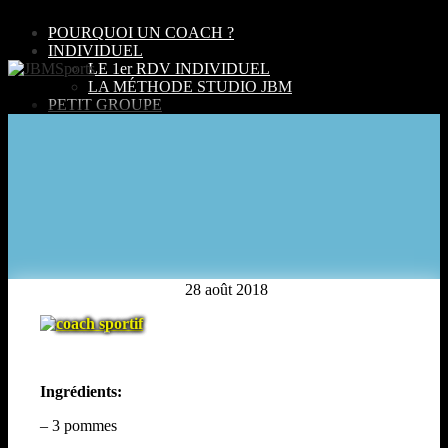
POURQUOI UN COACH ?
INDIVIDUEL
LE 1er RDV INDIVIDUEL
LA MÉTHODE STUDIO JBM
PETIT GROUPE
JBM ZONE
H ZONE
TARIFS & FORMULES ZONE
INSCRIPTION COURS EN PETIT GROUPE
ESPACE ADHERENT
JBM SPORTS TV
RECETTE EAT FIT CANTINE
« EBOOK WELNESS » PERSONAL TRAINING
« WELCOME PACK » PERSONAL TRAINING
CONTACT
28 août 2018
RECRUTEMENT COACH
Rouleau Pomme
EVENT JBM SPORTS
MENU
Cannelle
Ingrédients:
– 3 pommes