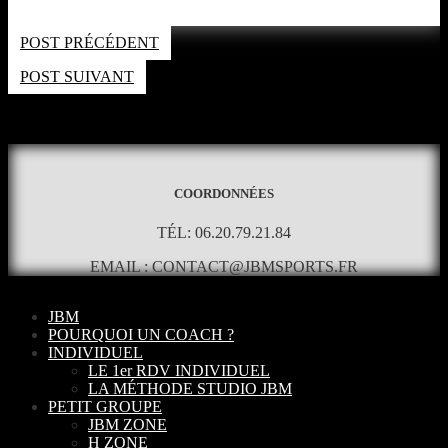
POST PRÉCÉDENT
POST SUIVANT
Les commentaires sont fermés
COORDONNÉES
TÉL: 06.20.79.21.84
EMAIL : CONTACT@JBMSPORTS.FR
JBM
POURQUOI UN COACH ?
INDIVIDUEL
LE 1er RDV INDIVIDUEL
LA MÉTHODE STUDIO JBM
PETIT GROUPE
JBM ZONE
H ZONE