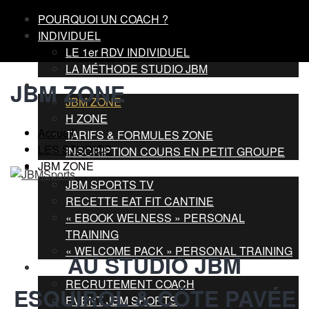
POURQUOI UN COACH ?
INDIVIDUEL
LE 1er RDV INDIVIDUEL
LA MÉTHODE STUDIO JBM
PETIT GROUPE
JBM ZONE
JBM ZONE
H ZONE
Accueil
TARIFS & FORMULES ZONE
LES STUDIOS
INSCRIPTION COURS EN PETIT GROUPE
JBM ZONE
ESPACE ADHERENT
JBM SPORTS TV
RECETTE EAT FIT CANTINE
« EBOOK WELNESS » PERSONAL
TRAINING
« WELCOME PACK » PERSONAL TRAINING
AU STUDIO JBM
CONTACT
RECRUTEMENT COACH
ESQUIROL & CÔTE PAVÉE
EVENT JBM SPORTS