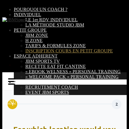
POURQUOI UN COACH ?
INDIVIDUEL
LE 1er RDV INDIVIDUEL
LA MÉTHODE STUDIO JBM
PETIT GROUPE
JBM ZONE
H ZONE
Inscriptions
TARIFS & FORMULES ZONE
INSCRIPTION COURS EN PETIT GROUPE
Accueil
ESPACE ADHERENT
LES STUDIOS
JBM SPORTS TV
Inscriptions
RECETTE EAT FIT CANTINE
« EBOOK WELNESS » PERSONAL TRAINING
« WELCOME PACK » PERSONAL TRAINING
CONTACT
RECRUTEMENT COACH
EVENT JBM SPORTS
MENU