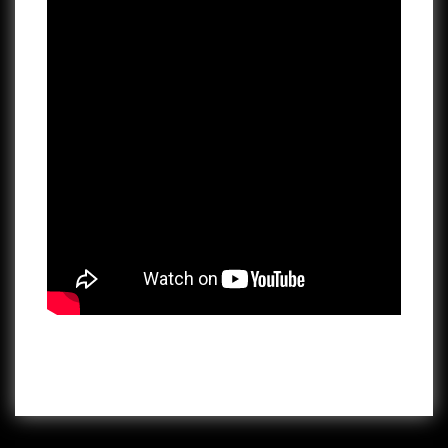
Accueil
News
Teaser Team Training » JBMS Boxe «