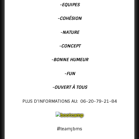
-EQUIPES
-COHÉSION
Accueil
News
SAISON #3 des BOOTCAMP BY JBM SPORTS « coming
soon »
-NATURE
-CONCEPT
-BONNE HUMEUR
-FUN
-OUVERT À TOUS
PLUS D’INFORMATIONS AU: 06-20-79-21-84
#teamjbms