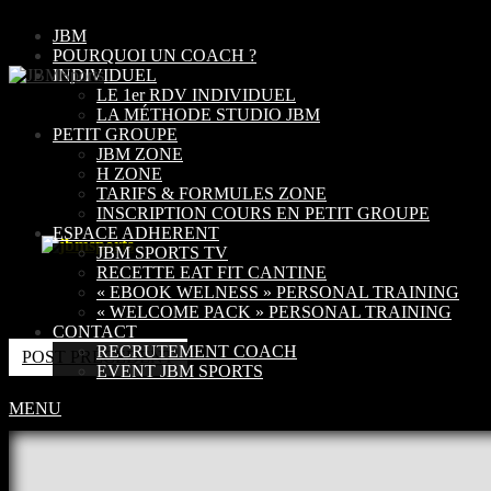
JBM
POURQUOI UN COACH ?
INDIVIDUEL
LE 1er RDV INDIVIDUEL
LA MÉTHODE STUDIO JBM
PETIT GROUPE
JBM ZONE
H ZONE
TARIFS & FORMULES ZONE
INSCRIPTION COURS EN PETIT GROUPE
ESPACE ADHERENT
JBM SPORTS TV
RECETTE EAT FIT CANTINE
« EBOOK WELNESS » PERSONAL TRAINING
« WELCOME PACK » PERSONAL TRAINING
CONTACT
RECRUTEMENT COACH
POST PRÉCÉDENT
EVENT JBM SPORTS
Les commentaires sont fermés
MENU