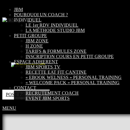
JBM
POURQUOI UN COACH ?
INDIVIDUEL
LE 1er RDV INDIVIDUEL
LA MÉTHODE STUDIO JBM
PETIT GROUPE
JBM ZONE
H ZONE
TARIFS & FORMULES ZONE
INSCRIPTION COURS EN PETIT GROUPE
ESPACE ADHERENT
JBM SPORTS TV
RECETTE EAT FIT CANTINE
« EBOOK WELNESS » PERSONAL TRAINING
« WELCOME PACK » PERSONAL TRAINING
CONTACT
RECRUTEMENT COACH
POST PRÉCÉDENT
EVENT JBM SPORTS
Les commentaires sont fermés
MENU