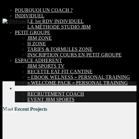
POURQUOI UN COACH ?
INDIVIDUEL
LE 1er RDV INDIVIDUEL
LA MÉTHODE STUDIO JBM
PETIT GROUPE
JBM ZONE
H ZONE
Jmb1
TARIFS & FORMULES ZONE
INSCRIPTION COURS EN PETIT GROUPE
Jmb1
ESPACE ADHERENT
JBM SPORTS TV
RECETTE EAT FIT CANTINE
Site web :
Name
« EBOOK WELNESS » PERSONAL TRAINING
« WELCOME PACK » PERSONAL TRAINING
CONTACT
RECRUTEMENT COACH
EVENT JBM SPORTS
Most Recent Projects
MENU